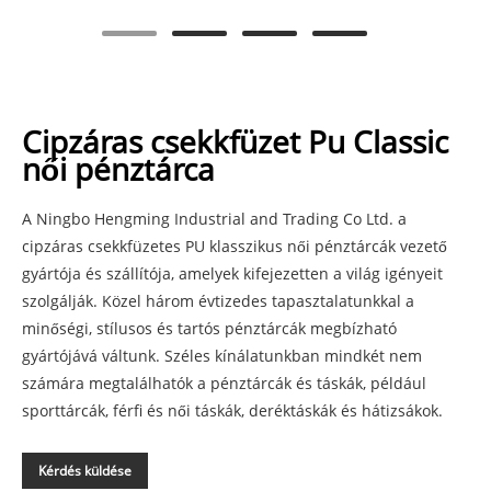
Cipzáras csekkfüzet Pu Classic
női pénztárca
A Ningbo Hengming Industrial and Trading Co Ltd. a
cipzáras csekkfüzetes PU klasszikus női pénztárcák vezető
gyártója és szállítója, amelyek kifejezetten a világ igényeit
szolgálják. Közel három évtizedes tapasztalatunkkal a
minőségi, stílusos és tartós pénztárcák megbízható
gyártójává váltunk. Széles kínálatunkban mindkét nem
számára megtalálhatók a pénztárcák és táskák, például
sporttárcák, férfi és női táskák, deréktáskák és hátizsákok.
Kérdés küldése