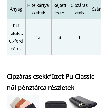
Hitelkártya
Rejtett
Cipzáras
Anyag
Számla
zsebek
zseb
zseb
PU
felület,
13
3
1
Oxford
bélés
Cipzáras csekkfüzet Pu Classic
női pénztárca részletek