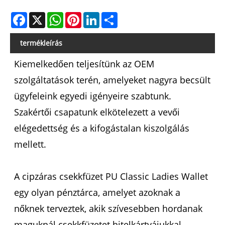
Facebook
X
WhatsApp
Pinterest
LinkedIn
Share
termékleírás
Kiemelkedően teljesítünk az OEM
szolgáltatások terén, amelyeket nagyra becsült
ügyfeleink egyedi igényeire szabtunk.
Szakértői csapatunk elkötelezett a vevői
elégedettség és a kifogástalan kiszolgálás
mellett.
A cipzáras csekkfüzet PU Classic Ladies Wallet
egy olyan pénztárca, amelyet azoknak a
nőknek terveztek, akik szívesebben hordanak
maguknál csekkfüzetet hitelkártyájukkal,