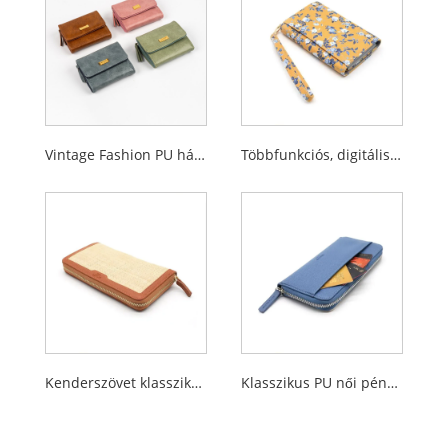
Vintage Fashion PU háromrészes kis női pénztárca
Többfunkciós, digitálisan nyomtatott, rövid pántos, napi használatú női pénztárca
Kenderszövet klasszikus női pénztárca
Klasszikus PU női pénztárca