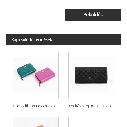
Beküldés
Kapcsolódó termékek
Crocodile PU összecsukható női érme pénztárca cipzáras zsebbel
Kockás steppelt PU klasszikus női pénztárca