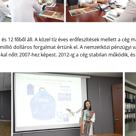
és 12 főből áll. A közel tíz éves erőfeszítések mellett a cég
 millió dolláros forgalmat értünk el. A nemzetközi pénzügyi 
%-kal nőtt 2007-hez képest. 2012-ig a cég stabilan működik, é