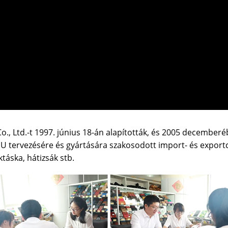
., Ltd.-t 1997. június 18-án alapították, és 2005 december
PU tervezésére és gyártására szakosodott import- és exportc
ktáska, hátizsák stb.