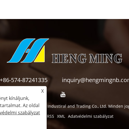
+86-574-87241335
inquiry@hengmingnb.c
X
nyt kínáljunk,
artalmat. Az oldal
 2024 Ningbo HengMing Industiral and Trading Co., Ltd. Minden jog
védelmi szabályzat
Links
Sitemap
RSS
XML
Adatvédelmi szabályzat