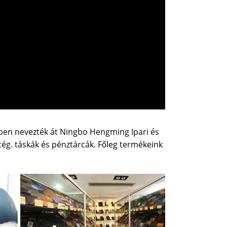
ében nevezték át Ningbo Hengming Ipari és
ég. táskák és pénztárcák. Főleg termékeink