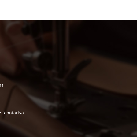
om
 fenntartva.