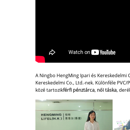
A Ningbo HengMing Ipari és Kereskedelmi Co
Kereskedelmi Co., Ltd.-nek. Különféle PVC/
közé tartozik
férfi pénztárca
,
női táska
, deré