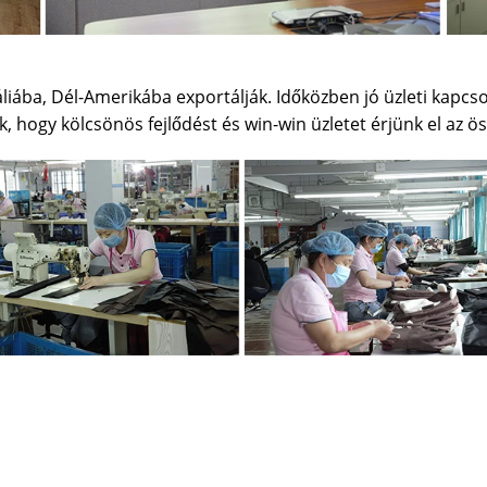
iába, Dél-Amerikába exportálják. Időközben jó üzleti kapcso
k, hogy kölcsönös fejlődést és win-win üzletet érjünk el az ös