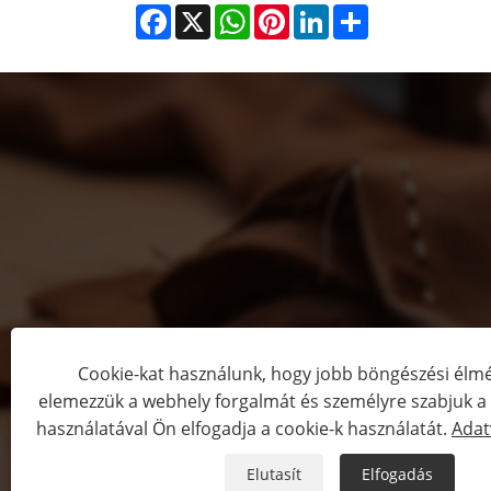
Facebook
X
WhatsApp
Pinterest
LinkedIn
Share
Cookie-kat használunk, hogy jobb böngészési élmé
elemezzük a webhely forgalmát és személyre szabjuk a t
Copyright ©
használatával Ön elfogadja a cookie-k használatát.
Adat
Elutasít
Elfogadás