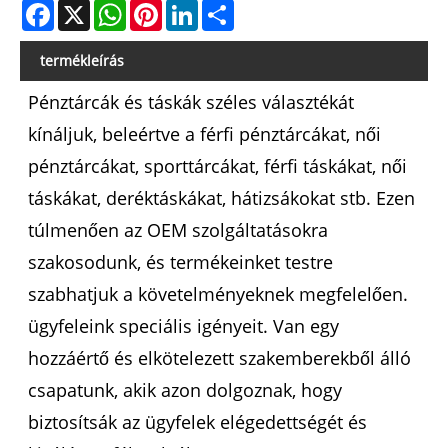
Facebook
X
WhatsApp
Pinterest
LinkedIn
Share
termékleírás
Pénztárcák és táskák széles választékát
kínáljuk, beleértve a férfi pénztárcákat, női
pénztárcákat, sporttárcákat, férfi táskákat, női
táskákat, deréktáskákat, hátizsákokat stb. Ezen
túlmenően az OEM szolgáltatásokra
szakosodunk, és termékeinket testre
szabhatjuk a követelményeknek megfelelően.
ügyfeleink speciális igényeit. Van egy
hozzáértő és elkötelezett szakemberekből álló
csapatunk, akik azon dolgoznak, hogy
biztosítsák az ügyfelek elégedettségét és