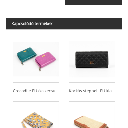
Kapcsolódó termékek
Crocodile PU összecsukható női érme pénztárca cipzáras zsebbel
Kockás steppelt PU klasszikus női pénztárca