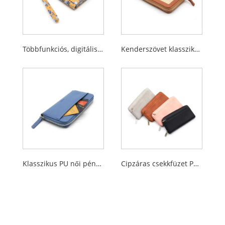
Többfunkciós, digitálisan nyomtatott, rövid pántos, napi használatú női pénztárca
Kenderszövet klasszikus női pénztárca
Klasszikus PU női pénztárca
Cipzáras csekkfüzet Pu Classic női pénztárca