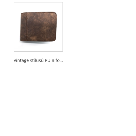
Vintage stílusú PU Bifold pénztárcák férfiak számára