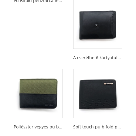
Pu Bifold pénztárca férfiaknak
A cserélhető kártyatulajdonos beillesztett, a férfiak számára beillesztett pénztárcákat
Poliészter vegyes pu bifold pénztárcák férfiak számára
Soft touch pu bifold pénztárcák férfiak számára