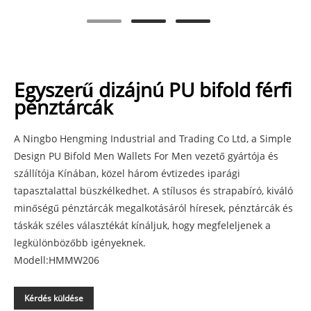
Egyszerű dizájnú PU bifold férfi
pénztárcák
A Ningbo Hengming Industrial and Trading Co Ltd, a Simple
Design PU Bifold Men Wallets For Men vezető gyártója és
szállítója Kínában, közel három évtizedes iparági
tapasztalattal büszkélkedhet. A stílusos és strapabíró, kiváló
minőségű pénztárcák megalkotásáról híresek, pénztárcák és
táskák széles választékát kínáljuk, hogy megfeleljenek a
legkülönbözőbb igényeknek.
Modell:HMMW206
Kérdés küldése