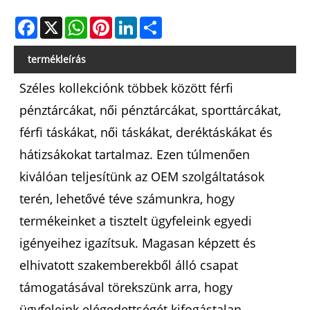
Facebook
X
WhatsApp
Pinterest
LinkedIn
Share
termékleírás
Széles kollekciónk többek között férfi
pénztárcákat, női pénztárcákat, sporttárcákat,
férfi táskákat, női táskákat, deréktáskákat és
hátizsákokat tartalmaz. Ezen túlmenően
kiválóan teljesítünk az OEM szolgáltatások
terén, lehetővé téve számunkra, hogy
termékeinket a tisztelt ügyfeleink egyedi
igényeihez igazítsuk. Magasan képzett és
elhivatott szakemberekből álló csapat
támogatásával törekszünk arra, hogy
ügyfeleink elégedettségét kifogástalan