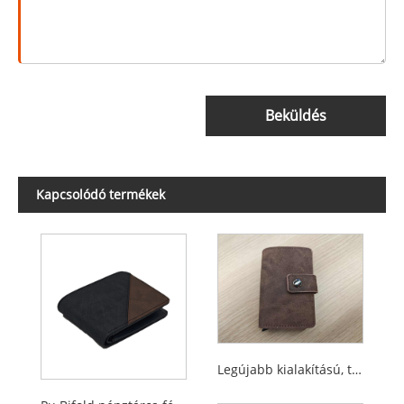
Beküldés
Kapcsolódó termékek
Legújabb kialakítású, többfunkciós RFID-blokkoló kártyatartó férfiaknak