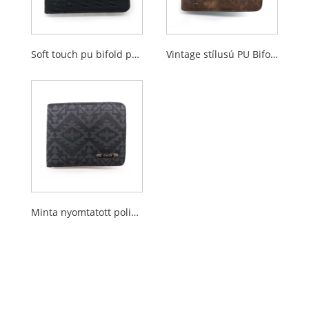
Soft touch pu bifold pénztárcák férfiak számára
Vintage stílusú PU Bifold pénztárcák férfiak számára
Minta nyomtatott poliészter szövet Bifold pénztárcák férfiak számára