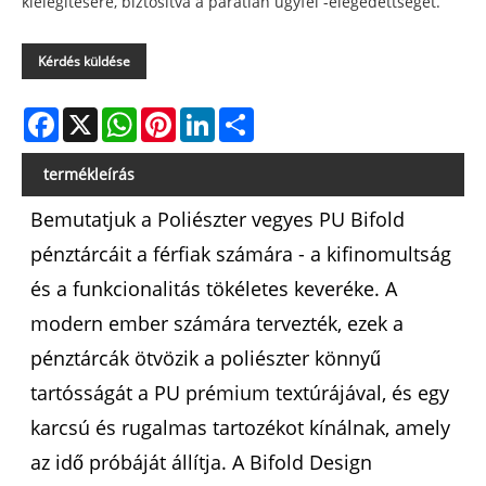
kielégítésére, biztosítva a páratlan ügyfél -elégedettséget.
Kérdés küldése
Facebook
X
WhatsApp
Pinterest
LinkedIn
Share
termékleírás
Bemutatjuk a Poliészter vegyes PU Bifold
pénztárcáit a férfiak számára - a kifinomultság
és a funkcionalitás tökéletes keveréke. A
modern ember számára tervezték, ezek a
pénztárcák ötvözik a poliészter könnyű
tartósságát a PU prémium textúrájával, és egy
karcsú és rugalmas tartozékot kínálnak, amely
az idő próbáját állítja. A Bifold Design