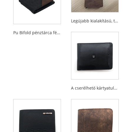
Legújabb kialakítású, többfunkciós RFID-blokkoló kártyatartó férfiaknak
Pu Bifold pénztárca férfiaknak
A cserélhető kártyatulajdonos beillesztett, a férfiak számára beillesztett pénztárcákat