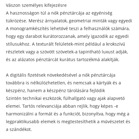
Vászon személyes kifejezésre
A hasznosságon túl a nők pénztárcája az egyéniség
tükrözése. Merész árnyalatok, geometriai minták vagy egyedi
A monogramkészítés lehetővé teszi a felhasználók számára,
hogy egy darabot kurátorozzanak, amely igazodik az egyedi
stílusukhoz. A texturált felületek-mint például a krokszívű
részletek vagy a szövött szövetek-a tapintható luxust adják,
és az alázatos pénztárcát kurátus tartozékmá alakítják.
A digitális fizetések növekedésével a nők pénztárcája
továbbra is nélkülözhetetlen, és nemcsak a kártyák és a
készpénz, hanem a készpénz tárolására fejlődik
Szintén technikai eszközök, fülhallgató vagy ajak alapvető
elemei. Tartós relevanciája abban rejlik, hogy képes -e
harmonizálni a formát és a funkciót, bizonyítva, hogy még a
legpraktikusabb elemek is megtestesíthetik a művészetet és
a szándékot.