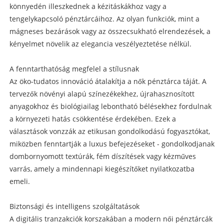
könnyedén illeszkednek a kézitáskákhoz vagy a
tengelykapcsoló pénztárcáihoz. Az olyan funkciók, mint a
mágneses bezárások vagy az összecsukható elrendezések, a
kényelmet növelik az elegancia veszélyeztetése nélkül.
A fenntarthatóság megfelel a stílusnak
Az öko-tudatos innováció átalakítja a nők pénztárca táját. A
tervezők növényi alapú színezékekhez, újrahasznosított
anyagokhoz és biológiailag lebontható bélésekhez fordulnak
a környezeti hatás csökkentése érdekében. Ezek a
választások vonzzák az etikusan gondolkodású fogyasztókat,
miközben fenntartják a luxus befejezéseket - gondolkodjanak
dombornyomott textúrák, fém díszítések vagy kézműves
varrás, amely a mindennapi kiegészítőket nyilatkozatba
emeli.
Biztonsági és intelligens szolgáltatások
A digitális tranzakciók korszakában a modern női pénztárcák