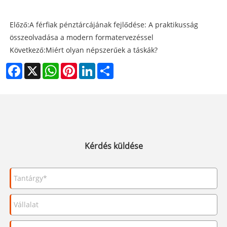
Előző:
A férfiak pénztárcájának fejlődése: A praktikusság
összeolvadása a modern formatervezéssel
Következő:
Miért olyan népszerűek a táskák?
Facebook
X
WhatsApp
Pinterest
LinkedIn
Share
Kérdés küldése