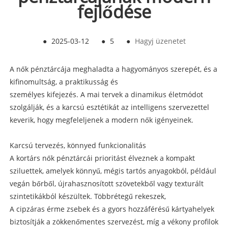
fejlődése
●
2025-03-12
●
5
●
Hagyj üzenetet
A nők pénztárcája meghaladta a hagyományos szerepét, és a
kifinomultság, a praktikusság és
személyes kifejezés. A mai tervek a dinamikus életmódot
szolgálják, és a karcsú esztétikát az intelligens szervezettel
keverik, hogy megfeleljenek a modern nők igényeinek.
Karcsú tervezés, könnyed funkcionalitás
A kortárs nők pénztárcái prioritást élveznek a kompakt
sziluettek, amelyek könnyű, mégis tartós anyagokból, például
vegán bőrből, újrahasznosított szövetekből vagy texturált
szintetikákból készültek. Többrétegű rekeszek,
A cipzáras érme zsebek és a gyors hozzáférésű kártyahelyek
biztosítják a zökkenőmentes szervezést, míg a vékony profilok