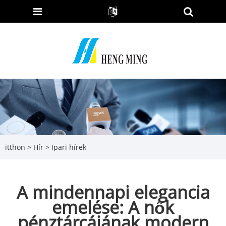
itthon
>
Hír
>
Ipari hírek
A mindennapi elegancia
emelése: A nők
pénztárcájának modern