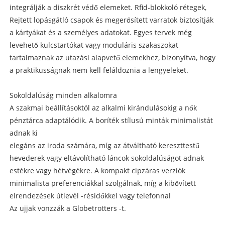
integrálják a diszkrét védő elemeket. Rfid-blokkoló rétegek,
Rejtett lopásgátló csapok és megerősített varratok biztosítják
a kártyákat és a személyes adatokat. Egyes tervek még
levehető kulcstartókat vagy moduláris szakaszokat
tartalmaznak az utazási alapvető elemekhez, bizonyítva, hogy
a praktikusságnak nem kell feláldoznia a lengyeleket.
Sokoldalúság minden alkalomra
A szakmai beállításoktól az alkalmi kirándulásokig a nők
pénztárca adaptálódik. A boríték stílusú minták minimalistát
adnak ki
elegáns az iroda számára, míg az átváltható kereszttestű
hevederek vagy eltávolítható láncok sokoldalúságot adnak
estékre vagy hétvégékre. A kompakt cipzáras verziók
minimalista preferenciákkal szolgálnak, míg a kibővített
elrendezések útlevél -résidőkkel vagy telefonnal
Az ujjak vonzzák a Globetrotters -t.