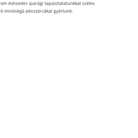
árom évtizedes iparági tapasztalatunkkal széles
váló minőségű pénztárcákat gyártunk.