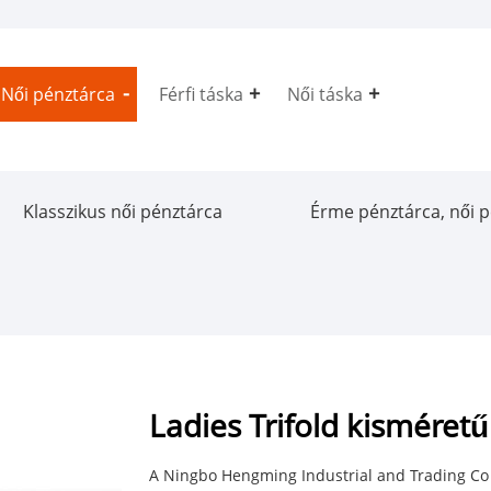
Női pénztárca
Férfi táska
Női táska
Klasszikus női pénztárca
Érme pénztárca, női 
Ladies Trifold kisméret
A Ningbo Hengming Industrial and Trading Co L