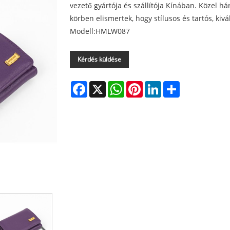
vezető gyártója és szállítója Kínában. Közel h
körben elismertek, hogy stílusos és tartós, ki
Modell:HMLW087
Kérdés küldése
Facebook
X
WhatsApp
Pinterest
LinkedIn
Share