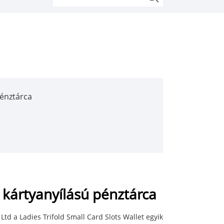
pénztárca
ű kártyanyílású pénztárca
td a Ladies Trifold Small Card Slots Wallet egyik