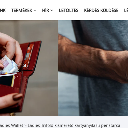
NK
TERMÉKEK
HÍR
LETÖLTÉS
KÉRDÉS KÜLDÉSE
L
Ladies Wallet
> Ladies Trifold kisméretű kártyanyílású pénztárca