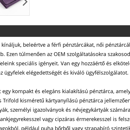
kínáljuk, beleértve a férfi pénztárcákat, női pénztárcáka
stb. Ezen túlmenően az OEM szolgáltatásokra szakosod
eink speciális igényeit. Van egy hozzáértő és elköte
z ügyfelek elégedettségét és kiváló ügyfélszolgálatot.
et egy kompakt és elegáns kialakítású pénztárca, amely
 Trifold kisméretű kártyanyílású pénztárca jellemzően 
yák, személyi igazolványok és névjegykártyák számára
bankjegyrekesszel vagy cipzáras érmerekesszel is fels
gokból, például puha bőrből vagy strapabíró szinteti