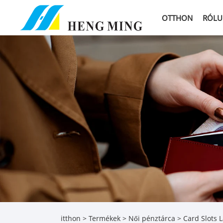
OTTHON
RÓLU
itthon
>
Termékek
>
Női pénztárca
>
Card Slots 