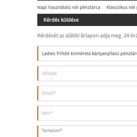
Napi használatú női pénztárca
Klasszikus női
Kérdés küldése
Kérdését az alábbi űrlapon adja meg. 24 órá