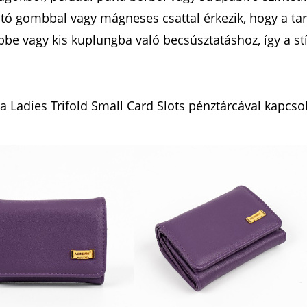
ató gombbal vagy mágneses csattal érkezik, hogy a ta
ebbe vagy kis kuplungba való becsúsztatáshoz, így a 
 Ladies Trifold Small Card Slots pénztárcával kapcsol