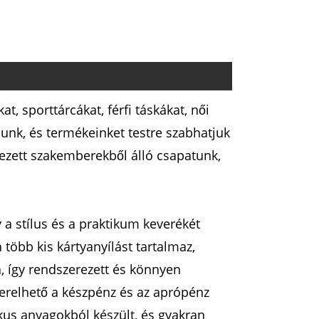
t, sporttárcákat, férfi táskákat, női
unk, és termékeinket testre szabhatjuk
lezett szakemberekből álló csapatunk,
 a stílus és a praktikum keverékét
több kis kártyanyílást tartalmaz,
, így rendszerezett és könnyen
zerelhető a készpénz és az aprópénz
kus anyagokból készült, és gyakran